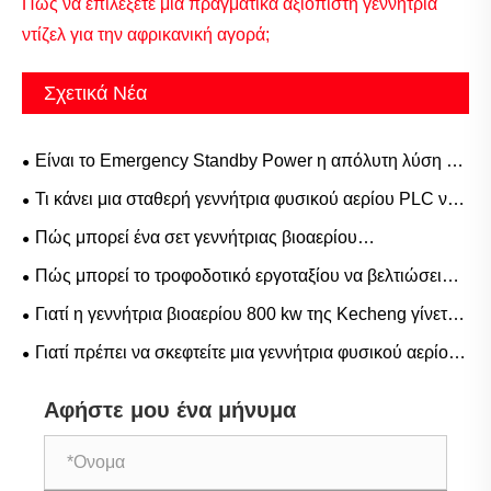
Πώς να επιλέξετε μια πραγματικά αξιόπιστη γεννήτρια
ντίζελ για την αφρικανική αγορά;
Σχετικά Νέα
Είναι το Emergency Standby Power η απόλυτη λύση για
αδιάκοπη ενεργειακή αξιοπιστία στη σύγχρονη υποδομή
Τι κάνει μια σταθερή γεννήτρια φυσικού αερίου PLC να
έχει την πιο αξιόπιστη λύση ισχύος για βιομηχανικά
Πώς μπορεί ένα σετ γεννήτριας βιοαερίου
ενεργειακά συστήματα
περιττωμάτων να φέρει επανάσταση στις λύσεις βιώσιμης
Πώς μπορεί το τροφοδοτικό εργοταξίου να βελτιώσει
ενέργειας
την ασφάλεια και την απόδοση σε σύγχρονα έργα
Γιατί η γεννήτρια βιοαερίου 800 kw της Kecheng γίνεται
η καλύτερη λύση για τη βιώσιμη ενέργεια
Γιατί πρέπει να σκεφτείτε μια γεννήτρια φυσικού αερίου
για τις ανάγκες σας σε ενέργεια
Αφήστε μου ένα μήνυμα