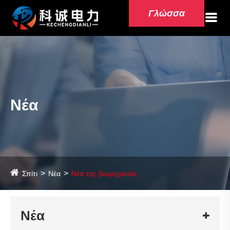
Γλώσσα
Νέα
Σπίτι
Νέα
Νέα της βιομηχανίας
Νέα