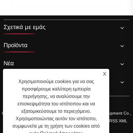
Σχετικά με εμάς
Προϊόντα
Νέα
X
Επικοινωνήστε μαζί μας
Χρησιμοποιούμε cookies για να σας
προσφέρουμε καλύτερη εμπειρία
περιήγησης, να αναλύσουμε την
επισκεψιμότητα του ιστότοπου και να
εξατομικεύσουμε το περιεχόμενο.
Copyright © 2025 Shandong Kecheng Electric Power Equipment Co.,
Χρησιμοποιώντας αυτόν τον ιστότοπο,
Ltd. Με επιφύλαξη παντός δικαιώματος.
Links
Sitemap
RSS
XML
συμφωνείτε με τη χρήση των cookies από
Πολιτική Απορρήτου