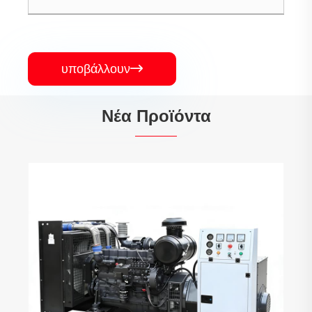
υποβάλλουν

Νέα Προϊόντα
Σετ γεννητριών LNG με μείωση θορύβου
χαμηλών εκπομπών NOx
Δείτε περισσότερα >>