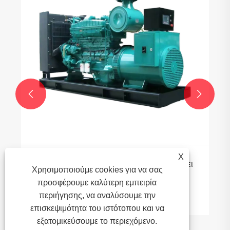
αερίου PLC να έχει την πιο αξιόπιστη λύση
ισχύος για βιομηχανικά ενεργειακά
Δείτε περισσότερα >>
συστήματα


X
Χρησιμοποιούμε cookies για να σας
προσφέρουμε καλύτερη εμπειρία
περιήγησης, να αναλύσουμε την
επισκεψιμότητα του ιστότοπου και να
εξατομικεύσουμε το περιεχόμενο.