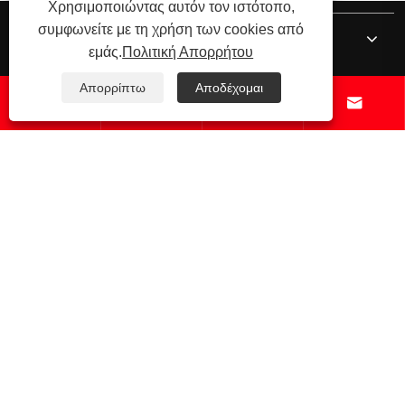
Χρησιμοποιώντας αυτόν τον ιστότοπο,
συμφωνείτε με τη χρήση των cookies από
Σχετικά με εμάς
εμάς.
Πολιτική Απορρήτου
Απορρίπτω
Αποδέχομαι
Προϊόντα




Νέα
Επικοινωνήστε μαζί μας
Copyright © 2025 Shandong Kecheng Electric Power Equipment Co.,
Ltd. Με επιφύλαξη παντός δικαιώματος.
Links
Sitemap
RSS
XML
Πολιτική Απορρήτου